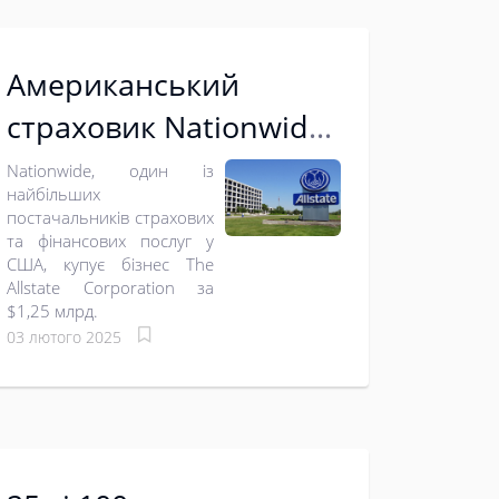
Американський
страховик Nationwide
купує бізнес Allstate за
Nationwide, один із
найбільших
$1,25 млрд
постачальників страхових
та фінансових послуг у
США, купує бізнес The
Allstate Corporation за
$1,25 млрд.
03 лютого 2025