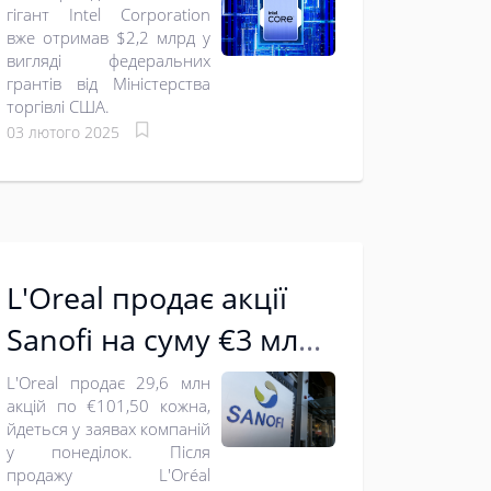
гігант Intel Corporation
на виробництво чипів
вже отримав $2,2 млрд у
вигляді федеральних
грантів від Міністерства
торгівлі США.
03 лютого 2025
L'Oreal продає акції
Sanofi на суму €3 млрд
назад виробнику ліків
L'Oreal продає 29,6 млн
акцій по €101,50 кожна,
йдеться у заявах компаній
у понеділок. Після
продажу L'Oréal