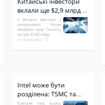
Китайські інвестори
вклали ще $2,9 млрд в
акції Гонконгу
У вівторок інвестори з
материкового Китаю
придбали акції Гонконгу
на суму $2,88 млрд.
21 лютого 2025
Intel може бути
розділена: TSMC та
Broadcom
Компанія Intel, колись