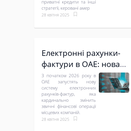
приватні кредити та інші
стратегії, керовані амер
28 квітня 2025
Електронні рахунки-
фактури в ОАЕ: нова
ера управління
З початком 2026 року в
ОАЕ запустять нову
фінансами
систему електронних
рахунків-фактур, яка
кардинально змінить
звичні фінансові операції
місцевих компаній.
28 квітня 2025