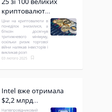
25 зі 100 великих
криптовалют
втратили 20% вартості
Ціни на криптовалюти в
понеділок знизилися, а
через введення
біткоїн досягнув
тритижневого мінімуму,
Трампом мит на
оскільки ризик торгової
імпорт
війни налякав інвесторів і
викликав розп
03 лютого 2025
Intel вже отримала
$2,2 млрд
федеральних грантів
Напівпровідниковий