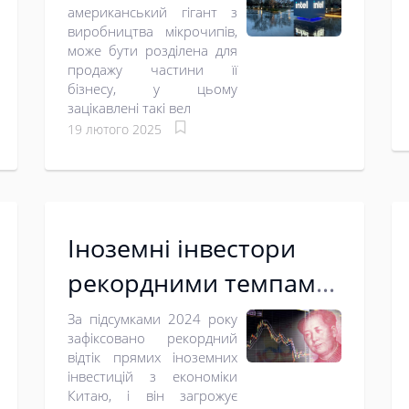
американський гігант з
зацікавились
виробництва мікрочипів,
може бути розділена для
придбанням частин
продажу частини її
бізнесу компанії
бізнесу, у цьому
зацікавлені такі вел
19 лютого 2025
Іноземні інвестори
рекордними темпами
виводять капітал з
За підсумками 2024 року
зафіксовано рекордний
Китаю
відтік прямих іноземних
інвестицій з економіки
Китаю, і він загрожує