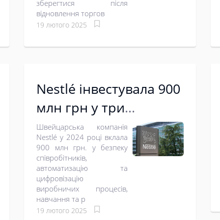
зберегтися після
відновлення торгов
19 лютого 2025
Nestlé інвестувала 900
млн грн у три
українські фабрики
Швейцарська компанія
Nestlé у 2024 році вклала
900 млн грн. у безпеку
співробітників,
автоматизацію та
цифровізацію
виробничих процесів,
навчання та р
19 лютого 2025