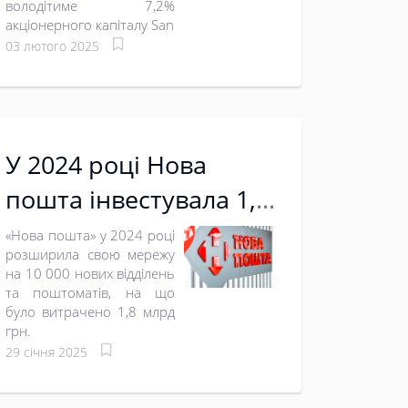
володітиме 7,2%
акціонерного капіталу San
03 лютого 2025
У 2024 році Нова
пошта інвестувала 1,8
млрд грн у
«Нова пошта» у 2024 році
розширила свою мережу
розширення своєї
на 10 000 нових відділень
та поштоматів, на що
мережі
було витрачено 1,8 млрд
грн.
29 січня 2025