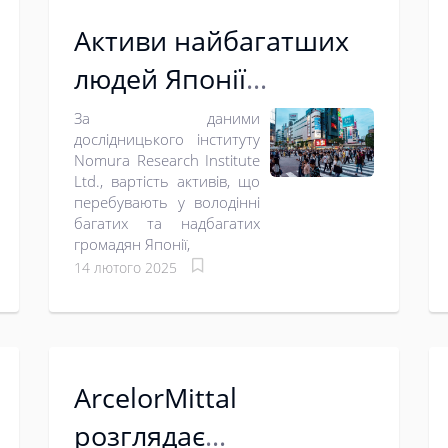
Активи найбагатших
людей Японії
підскочили до
За даними
дослідницького інституту
рекордних $3 трлн
Nomura Research Institute
Ltd., вартість активів, що
перебувають у володінні
багатих та надбагатих
громадян Японії,
14 лютого 2025
ArcelorMittal
розглядає