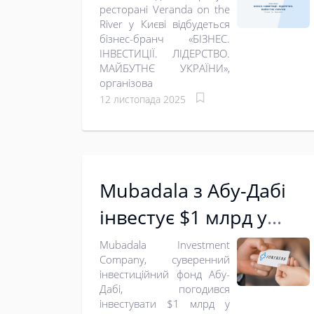
ресторані Veranda on the
об’єднає ключових
River у Києві відбудеться
бізнес-бранч «БІЗНЕС.
представників
ІНВЕСТИЦІЇ. ЛІДЕРСТВО.
українського бізнесу
МАЙБУТНЄ УКРАЇНИ»,
організова
12 листопада 2025
Mubadala з Абу-Дабі
інвестує $1 млрд у
Fortress
Mubadala Investment
Company, суверенний
інвестиційний фонд Абу-
Дабі, погодився
інвестувати $1 млрд у