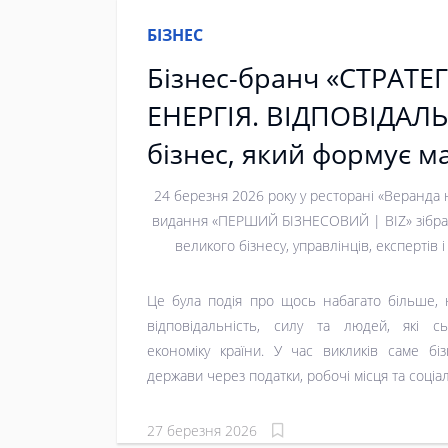
БІЗНЕС
Бізнес-бранч «СТРАТЕГ
ЕНЕРГІЯ. ВІДПОВІДАЛЬ
бізнес, який формує м
України
24 березня 2026 року у ресторані «Веранда н
видання «ПЕРШИЙ БІЗНЕСОВИЙ | BIZ» зібра
великого бізнесу, управлінців, експертів і
Це була подія про щось набагато більше, 
відповідальність, силу та людей, які с
економіку країни. У час викликів саме бі
держави через податки, робочі місця та соціал
27 березня 2026