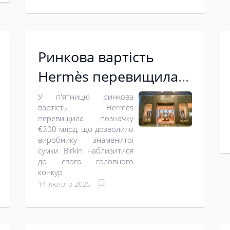
Ринкова вартість
Hermès перевищила
€300 млрд
У п'ятницю ринкова
вартість Hermès
наблизившись до
перевищила позначку
€300 млрд, що дозволило
LVMH
виробнику знаменитої
сумки Birkin наблизитися
до свого головного
конкур
14 лютого 2025