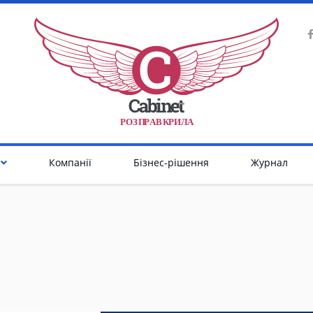
Р
О
З
П
Р
А
В
К
Р
И
Л
А
Компанії
Бізнес-рішення
Журнал