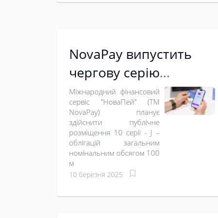
NovaPay випустить
чергову серію
облігацій на 100 млн
Міжнародний фінансовий
сервіс "НоваПей" (ТМ
грн
NovaPay) планує
здійснити публічне
розміщення 10 серії - J –
облігацій загальним
номінальним обсягом 100
м
10 березня 2025