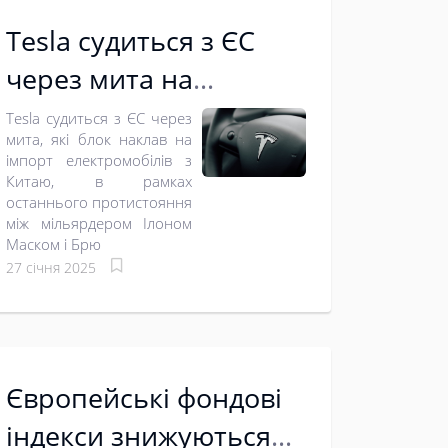
Tesla судиться з ЄС
через мита на
електромобілі з Китаю
Tesla судиться з ЄС через
мита, які блок наклав на
імпорт електромобілів з
Китаю, в рамках
останнього протистояння
між мільярдером Ілоном
Маском і Брю
27 січня 2025
Європейські фондові
індекси знижуються