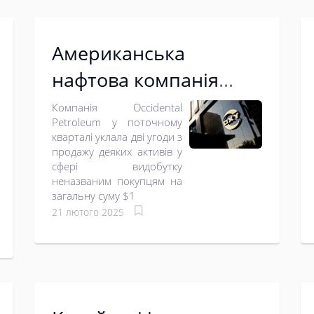
Американська
нафтова компанія
Occidental продасть
Компанія Occidental
Petroleum у поточному
частину активів у
кварталі уклала дві угоди з
продажу деяких активів у
сфері видобутку за
сфері видобутку
$1,2 млрд
неназваним покупцям на
загальну суму $1
21 лютого 2025