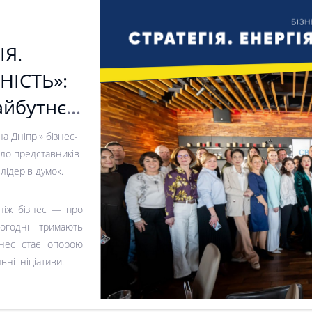
ІЯ.
НІСТЬ»:
айбутнє
а Дніпрі» бізнес-
ло представників
 лідерів думок.
ніж бізнес — про
ьогодні тримають
знес стає опорою
ьні ініціативи.