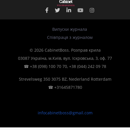
Р
О
З
П
Р
А
В
К
Р
И
Л
А
Випуски журнала
Співпраця з журналом
© 2026 CabinetBoss. Розправ крила
03087 Україна, м.Київ, вул. Іскровська, 3, оф. 77
☎
+38 (098) 100 70 70
,
+38 (044) 242 09 78
Strevelsweg 350 3075 BZ, Nederland Rotterdam
☎
+31645871780
infocabinetboss@gmail.com