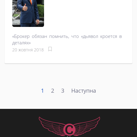
«Брокер обязан помнить, что «дьявол кроется в
деталях»
20 жовтня 2018
1
2
3
Наступна