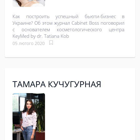
Как построить успешный бьюти-бизнес в
Украине? Об этом журнал Cabinet Boss поговорил
с основателем косметологического центра
KeyMed by dr. Tatiana Kob
05 лютого 2020
ТАМАРА КУЧУГУРНАЯ