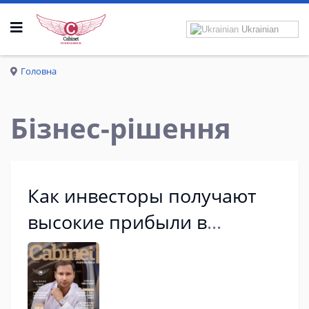
Ukrainian
Р
О
З
П
Р
А
В
К
Р
И
Л
А
Головна
Бізнес-рішення
Как инвесторы получают
высокие прибыли в
условиях экономической
турбулентности