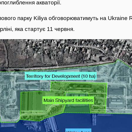
поглиблення акваторії.
ового парку Kiliya обговорюватимуть на Ukraine 
ліні, яка стартує 11 червня.