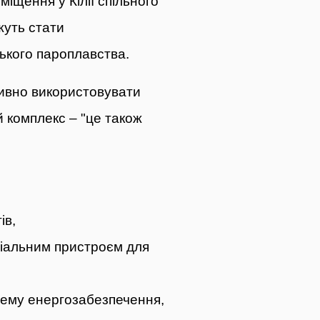
іщення у Кілії спільного
жуть стати
ського пароплавства.
ивно використовувати
й комплекс – "це також
ів,
ціальним пристроєм для
тему енергозабезпечення,