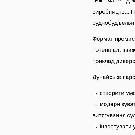
"Вже маємо
дек
виробництва. П
суднобудівельни
Формат промис
потенціал, вваж
приклад диверси
Дунайське пар
→
створити умо
→
модернізуват
витягування суд
→
інвестувати 