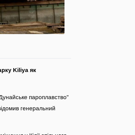
ку Kiliya як
 Дунайське пароплавство"
відомив
генеральний