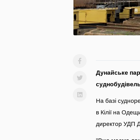
Дунайське пар
суднобудівель
На базі суднор
в Кілії на Оде
директор УДП 