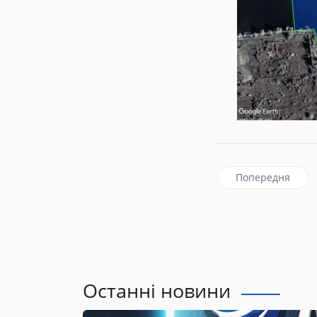
Попередня статт
Попередня
Останні новини