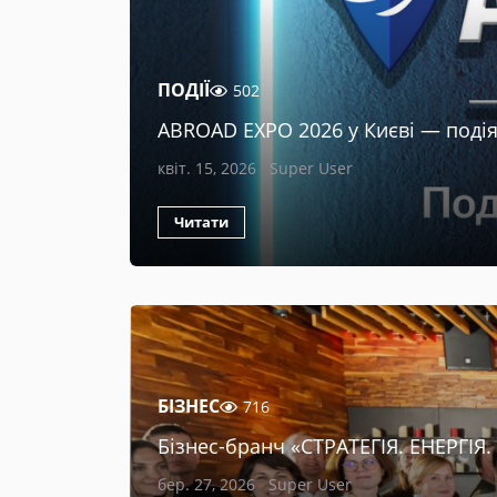
ПОДІЇ
502
ABROAD EXPO 2026 у Києві — подія 
квіт. 15, 2026
Super User
Читати
БІЗНЕС
716
Бізнес-бранч «СТРАТЕГІЯ. ЕНЕРГІЯ
бер. 27, 2026
Super User