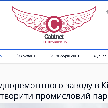
Р
О
З
П
Р
А
В
К
Р
И
Л
А
">
">
Компанії
Бізнес-рішення
Журнал
удноремонтного заводу в Кі
створити промисловий пар