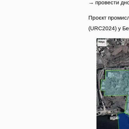
→
провести дно
Проєкт промисл
(URC2024) у Бер