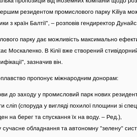
ілька пропозицій від іноземних компаній
щодо розм
ершим резидентом промислового парку Kiliya мо
ки з країн Балтії", – розповів гендиректор Дунай
лового парку дає можливість максимально ефект
ає Москаленко. В Кілії вже створений стивідорни
фікації", зазначив він.
оплавство пропонує міжнародним донорам:
ви до заходу у промисловий парк нових резидент
и сліп (споруда у вигляді похилої площини зі спе
ен на берег та спускання їх на воду. – Ред.),
у сучасне обладнання та автономну "зелену" сис