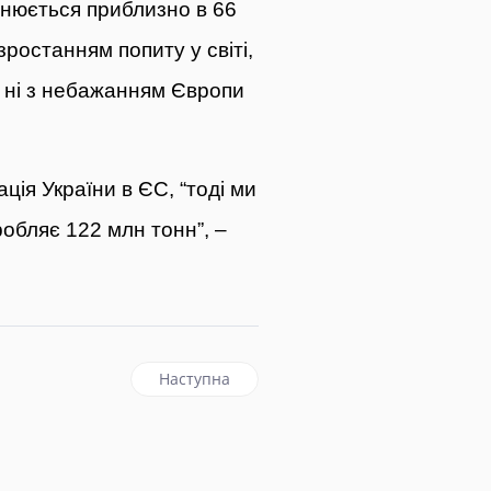
інюється приблизно в 66
ростанням попиту у світі,
, ні з небажанням Європи
ція України в ЄС, “тоді ми
робляє 122 млн тонн”, –
ня більших обсягів зерна з України, що транспортується Дунає
наступна стаття: Одному з найбільших опе
Наступна