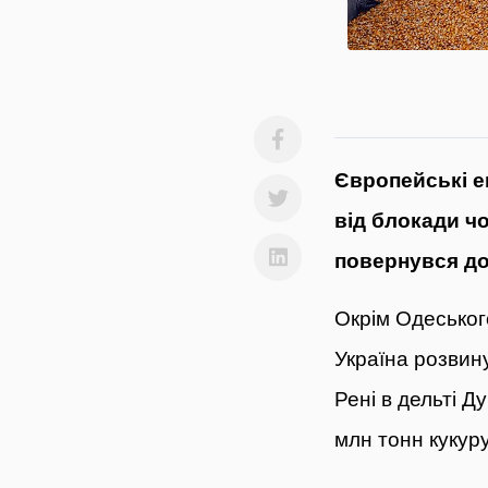
Європейські 
від блокади ч
повернувся до
Окрім Одеського
Україна розвину
Рені в дельті Д
млн тонн кукуру