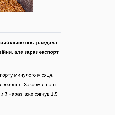
 найбільше постраждала
ійни, але зараз експорт
спорту минулого місяця,
ревезення. Зокрема, порт
и й наразі вже сягнув 1,5