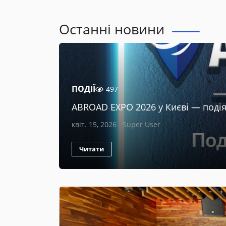
Останні новини
ПОДІЇ
497
ABROAD EXPO 2026 у Києві — подія 
квіт. 15, 2026
Super User
Читати