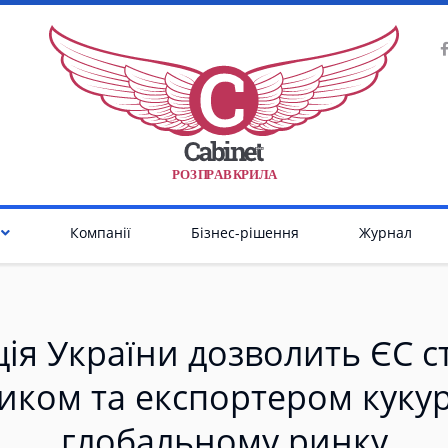
Р
О
З
П
Р
А
В
К
Р
И
Л
А
Компанії
Бізнес-рішення
Журнал
ія України дозволить ЄС 
иком та експортером кукур
глобальному ринку