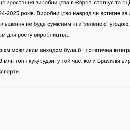
що зростання виробництва в Європі стагнує та оц
4-2025 років. Виробництво навряд чи встигне за з
більшення не буде сумісним ні з “зеленою” угодою
ом для росту виробництва.
ієм можливим виходом була б гіпотетична інтегра
 млн тонн кукурудзи, у той час, коли Бразилія ви
сперти.
я: Румунія розширить можливості порту Констанца для прийман