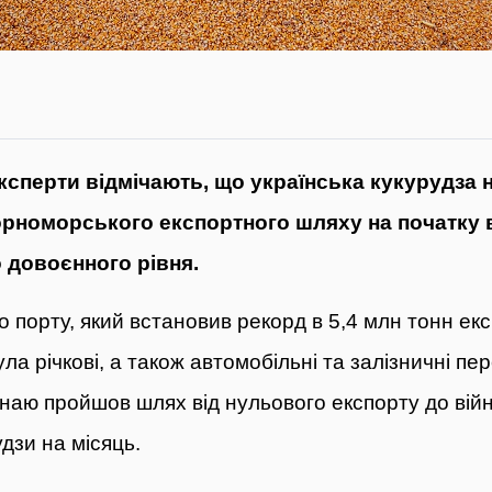
експерти
відмічають
, що українська кукурудза
орноморського експортного шляху на початку в
 довоєнного рівня.
 порту, який встановив рекорд в 5,4 млн тонн ек
ла річкові, а також автомобільні та залізничні пе
унаю пройшов шлях від нульового експорту до війн
дзи на місяць.