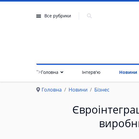
Все рубрики
">
Головна
Інтерв'ю
Новини
Головна
Новини
Бізнес
Євроінтеграц
виробн