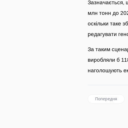
Зазначається, 
млн тонн до 202
оскільки таке з
редагувати ген
За таким сценар
виробляли б 118
наголошують ек
Попередня статт
Попередня