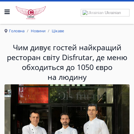
Ukrainian
Р
О
З
П
Р
А
В
К
Р
И
Л
А
Головна
Новини
Цікаве
Чим дивує гостей найкращий
ресторан світу Disfrutar, де меню
обходиться до 1050 євро
на людину