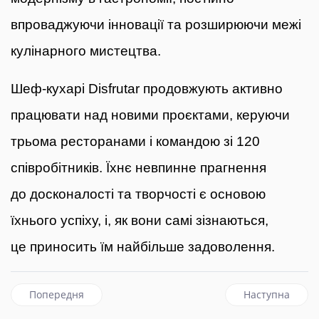
впроваджуючи інновації та розширюючи межі
кулінарного мистецтва.
Шеф-кухарі Disfrutar продовжують активно
працювати над новими проєктами, керуючи
трьома ресторанами і командою зі 120
співробітників. Їхнє невпинне прагнення
до досконалості та творчості є основою
їхнього успіху, і, як вони самі зізнаються,
це приносить їм найбільше задоволення.
Попередня стаття: 8 кращих італійських курортів на морі
наступна статт
Попередня
Наступна