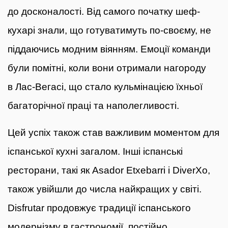
до досконалості. Від самого початку шеф-
кухарі знали, що готуватимуть по-своєму, не
піддаючись модним віянням. Емоції команди
були помітні, коли вони отримали нагороду
в Лас-Вегасі, що стало кульмінацією їхньої
багаторічної праці та наполегливості.
Цей успіх також став важливим моментом для
іспанської кухні загалом. Інші іспанські
ресторани, такі як Asador Etxebarri і DiverXo,
також увійшли до числа найкращих у світі.
Disfrutar продовжує традиції іспанського
модернізму в гастрономії, постійно