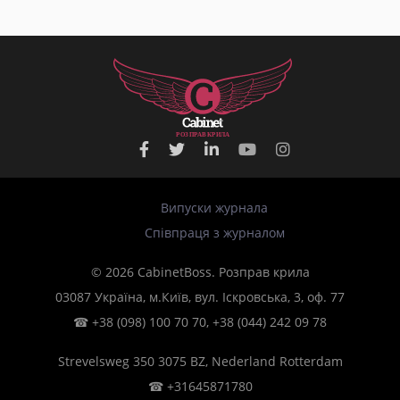
Р
О
З
П
Р
А
В
К
Р
И
Л
А
Випуски журнала
Співпраця з журналом
© 2026 CabinetBoss. Розправ крила
03087 Україна, м.Київ, вул. Іскровська, 3, оф. 77
☎
+38 (098) 100 70 70
,
+38 (044) 242 09 78
Strevelsweg 350 3075 BZ, Nederland Rotterdam
☎
+31645871780