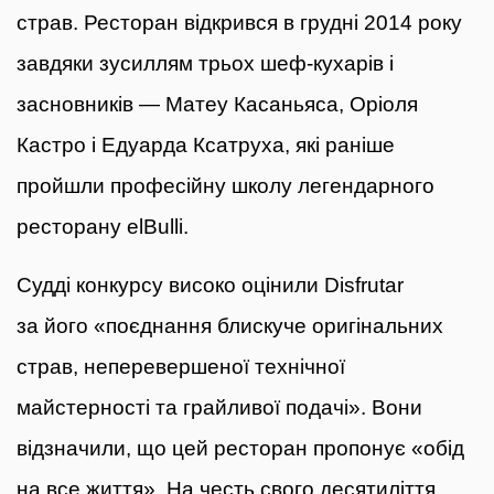
страв. Ресторан відкрився в грудні 2014 року
завдяки зусиллям трьох шеф-кухарів і
засновників — Матеу Касаньяса, Оріоля
Кастро і Едуарда Ксатруха, які раніше
пройшли професійну школу легендарного
ресторану elBulli.
Судді конкурсу високо оцінили Disfrutar
за його «поєднання блискуче оригінальних
страв, неперевершеної технічної
майстерності та грайливої подачі». Вони
відзначили, що цей ресторан пропонує «обід
на все життя». На честь свого десятиліття,