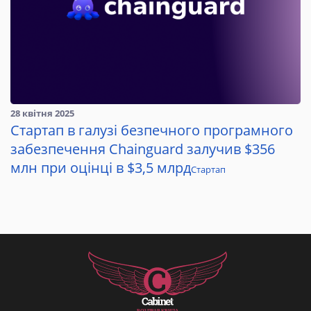
28 квітня 2025
Стартап в галузі безпечного програмного
забезпечення Chainguard залучив $356
млн при оцінці в $3,5 млрд
Стартап
Р
О
З
П
Р
А
В
К
Р
И
Л
А