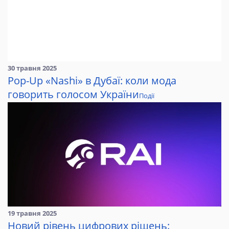
30 травня 2025
Pop-Up «Nashi» в Дубаї: коли мода
говорить голосом України
Події
19 травня 2025
Новий рівень цифрових рішень: