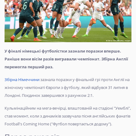
У фіналі німецькі футболістки зазнали поразки вперше.
Раніше вони вісім разів вигравали чемпіонат. Збірна Англії
перемогла перший раз.
Збірна Німеччини
зазнала поразки у фінальній грі проти Англії на
жіночому чемпіонаті Європи з футболу, який відбувся 31 липня в
Лондоні. Поєдинок завершився з рахунком 2:1.
Кульмінаційним на мега-вечірці, влаштованій на стадіоні "Уемблі",
став момент, коли з динаміків зазвучала пісня англійських фанатів
Football's Coming Home ("Футбол повертається додому").