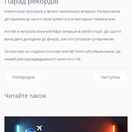
Парад рекордів
Німеччина програла у фіналі чемпіонату вперше. Раніше вона
діставалася до нього вісім разів і в усіх випадках перемагала.
Англія ж виграла жіночий Євро вперше в своїй історії. До цього
вона двічі доходила до фіналу, але поступалася суперникам.
За матчем на стадіоні спостерігали 88 тисяч уболівальників. Це
новий рекорд відвідуваності жіночого ЧЄ.
Попередня стаття: Усик – Джошуа. Що потрібно знати пр
наступна статт
Попередня
Наступна
Читайте також