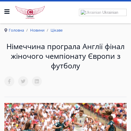
Ukrainian
Р
О
З
П
Р
А
В
К
Р
И
Л
А
Головна
Новини
Цікаве
Німеччина програла Англії фінал
жіночого чемпіонату Європи з
футболу