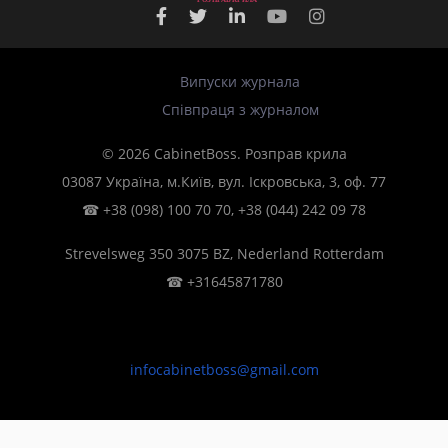
Випуски журнала
Співпраця з журналом
© 2026 CabinetBoss. Розправ крила
03087 Україна, м.Київ, вул. Іскровська, 3, оф. 77
☎
+38 (098) 100 70 70
,
+38 (044) 242 09 78
Strevelsweg 350 3075 BZ, Nederland Rotterdam
☎
+31645871780
infocabinetboss@gmail.com