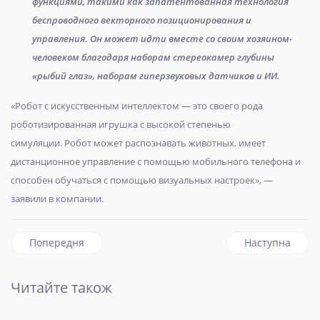
функциями, такими как запатентованная технология
беспроводного векторного позиционирования и
управления. Он может идти вместе со своим хозяином-
человеком благодаря наборам стереокамер глубины
«рыбий глаз», наборам гиперзвуковых датчиков и ИИ.
«Робот с искусственным интеллектом — это своего рода
роботизированная игрушка с высокой степенью
симуляции. Робот может распознавать животных, имеет
дистанционное управление с помощью мобильного телефона и
способен обучаться с помощью визуальных настроек», —
заявили в компании.
Попередня стаття: Пранк: Стівен Кінг поговорив із фейк
наступна статт
Попередня
Наступна
Читайте також