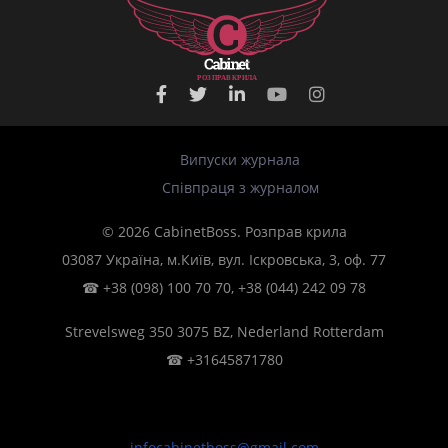
Р
О
З
П
Р
А
В
К
Р
И
Л
А
Випуски журнала
Співпраця з журналом
© 2026 CabinetBoss. Розправ крила
03087 Україна, м.Київ, вул. Іскровська, 3, оф. 77
☎
+38 (098) 100 70 70
,
+38 (044) 242 09 78
Strevelsweg 350 3075 BZ, Nederland Rotterdam
☎
+31645871780
infocabinetboss@gmail.com