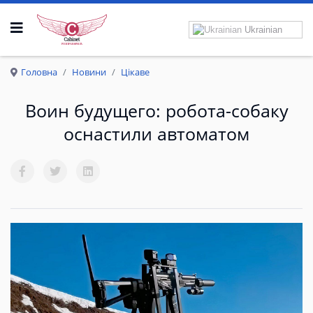
Ukrainian
Р
О
З
П
Р
А
В
К
Р
И
Л
А
Головна
Новини
Цікаве
Воин будущего: робота-собаку
оснастили автоматом