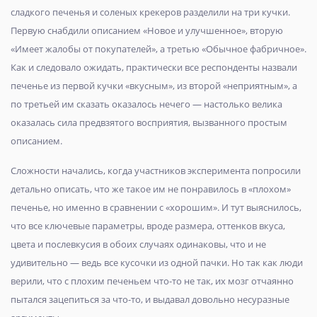
сладкого печенья и соленых крекеров разделили на три кучки.
Первую снабдили описанием «Новое и улучшенное», вторую
«Имеет жалобы от покупателей», а третью «Обычное фабричное».
Как и следовало ожидать, практически все респонденты назвали
печенье из первой кучки «вкусным», из второй «неприятным», а
по третьей им сказать оказалось нечего — настолько велика
оказалась сила предвзятого восприятия, вызванного простым
описанием.
Сложности начались, когда участников эксперимента попросили
детально описать, что же такое им не понравилось в «плохом»
печенье, но именно в сравнении с «хорошим». И тут выяснилось,
что все ключевые параметры, вроде размера, оттенков вкуса,
цвета и послевкусия в обоих случаях одинаковы, что и не
удивительно — ведь все кусочки из одной пачки. Но так как люди
верили, что с плохим печеньем что-то не так, их мозг отчаянно
пытался зацепиться за что-то, и выдавал довольно несуразные