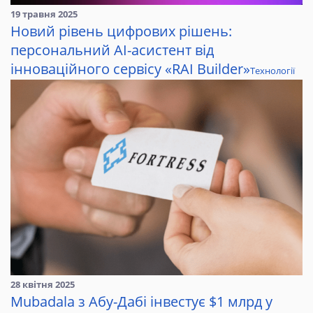
19 травня 2025
Новий рівень цифрових рішень:
персональний AI-асистент від
інноваційного сервісу «RAI Builder»
Технології
28 квітня 2025
Mubadala з Абу-Дабі інвестує $1 млрд у