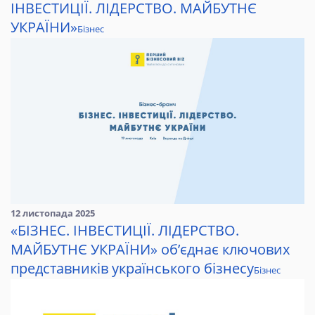
ІНВЕСТИЦІЇ. ЛІДЕРСТВО. МАЙБУТНЄ
УКРАЇНИ»
Бізнес
12 листопада 2025
«БІЗНЕС. ІНВЕСТИЦІЇ. ЛІДЕРСТВО.
МАЙБУТНЄ УКРАЇНИ» об’єднає ключових
представників українського бізнесу
Бізнес