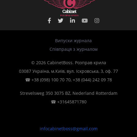
Р
О
З
П
Р
А
В
К
Р
И
Л
А
Випуски журнала
Співпраця з журналом
© 2026 CabinetBoss. Розправ крила
03087 Україна, м.Київ, вул. Іскровська, 3, оф. 77
☎
+38 (098) 100 70 70
,
+38 (044) 242 09 78
Strevelsweg 350 3075 BZ, Nederland Rotterdam
☎
+31645871780
infocabinetboss@gmail.com