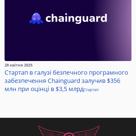
28 квітня 2025
Стартап в галузі безпечного програмного
забезпечення Chainguard залучив $356
млн при оцінці в $3,5 млрд
Стартап