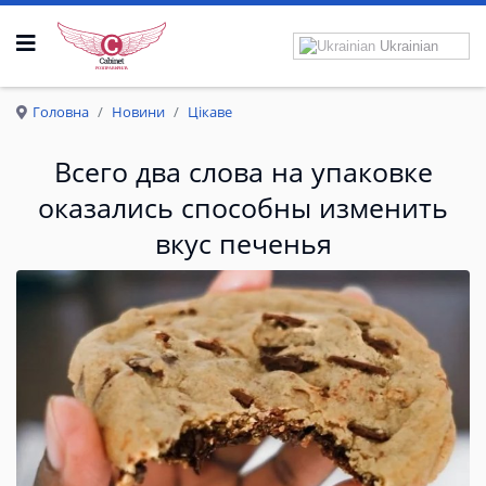
Ukrainian
Р
О
З
П
Р
А
В
К
Р
И
Л
А
Головна
Новини
Цікаве
Всего два слова на упаковке
оказались способны изменить
вкус печенья