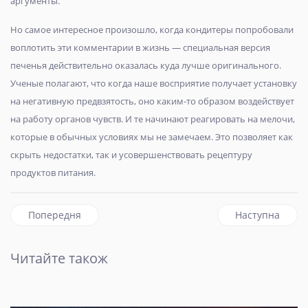
аргументы.
Но самое интересное произошло, когда кондитеры попробовали
воплотить эти комментарии в жизнь — специальная версия
печенья действительно оказалась куда лучше оригинального.
Ученые полагают, что когда наше восприятие получает установку
на негативную предвзятость, оно каким-то образом воздействует
на работу органов чувств. И те начинают реагировать на мелочи,
которые в обычных условиях мы не замечаем. Это позволяет как
скрыть недостатки, так и усовершенствовать рецептуру
продуктов
питания.
Попередня стаття: Африканское «озеро-убийца» Кива выгл
наступна стаття
Попередня
Наступна
Читайте також