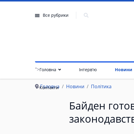
Все рубрики
">
Головна
Інтерв'ю
Новини
Головна
Новини
Політика
">
Контакти
Байден гото
законодавств