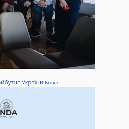
айбутнє України
Бізнес