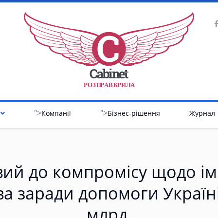
Р
О
З
П
Р
А
В
К
Р
И
Л
А
">
">
Компанії
Бізнес-рішення
Журнал
вий до компромісу щодо ім
а заради допомоги Україн
млрд.