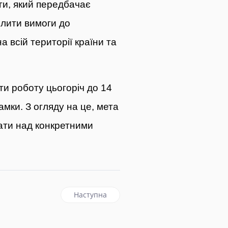
оги, який передбачає
илити вимоги до
 всій території країни та
и роботу цьогоріч до 14
мки. З огляду на це, мета
вати над конкретними
наступна стаття: Байден назвав непродовж
Наступна