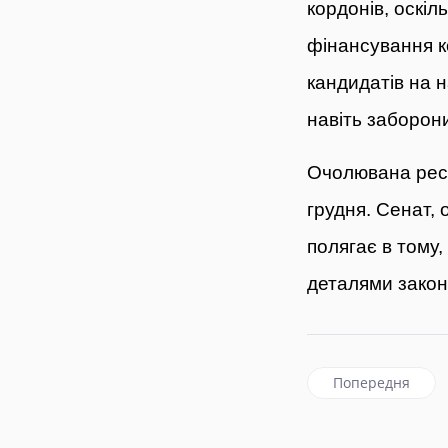
кордонів, оскіл
фінансування к
кандидатів на н
навіть заборони
Очолювана респ
грудня. Сенат, 
полягає в тому
деталями законо
Попередня статт
Попередня