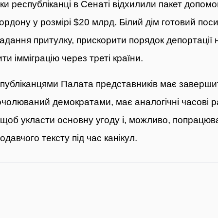
ьки республіканці в Сенаті відхилили пакет допом
ордону у розмірі $20 млрд. Білий дім готовий пос
адання притулку, прискорити порядок депортації на
ти імміграцію через треті країни.
убліканцями Палата представників має завершит
очолюваний демократами, має аналогічні часові ра
, щоб укласти основну угоду і, можливо, попрацю
давчого тексту під час канікул.
я: Дональд Туск став новим прем’єром Польщі