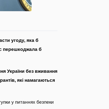
сти угоду, яка б
ас перешкоджала б
ня України без вживання
рантів, які намагаються
тупки у питаннях безпеки