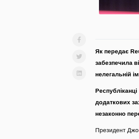
Як
передає
Reu
забезпечила в
нелегальній і
Республіканці
додаткових зах
незаконно пер
Президент Джо 