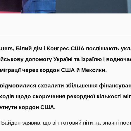
ters, Білий дім і Конгрес США поспішають укла
ійськову допомогу Україні та Ізраїлю і водноч
мміграції через кордон США й Мексики.
 відмовилися схвалити збільшення фінансуван
одів щодо скорочення рекордної кількості міг
етнути кордон США.
Байден заявив, що він готовий піти на значні пос