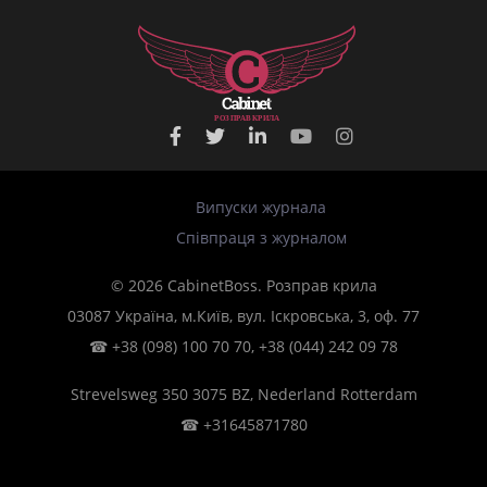
Р
О
З
П
Р
А
В
К
Р
И
Л
А
Випуски журнала
Співпраця з журналом
© 2026 CabinetBoss. Розправ крила
03087 Україна, м.Київ, вул. Іскровська, 3, оф. 77
☎
+38 (098) 100 70 70
,
+38 (044) 242 09 78
Strevelsweg 350 3075 BZ, Nederland Rotterdam
☎
+31645871780