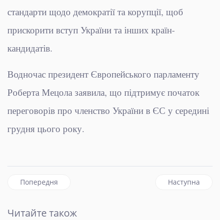
стандарти щодо демократії та корупції, щоб
прискорити вступ України та інших країн-
кандидатів.
Водночас президент Європейського парламенту
Роберта Мецола заявила, що підтримує початок
переговорів про членство України в ЄС у середині
грудня цього року.
Попередня стаття: Уявити ЄС без України, Молдови та За
наступна статт
Попередня
Наступна
Читайте також