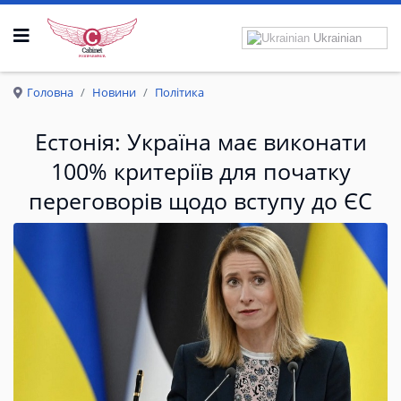
Ukrainian
Р
О
З
П
Р
А
В
К
Р
И
Л
А
Головна
Новини
Політика
Естонія: Україна має виконати
100% критеріїв для початку
переговорів щодо вступу до ЄС