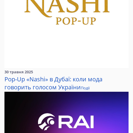
30 травня 2025
Pop-Up «Nashi» в Дубаї: коли мода
говорить голосом України
Події