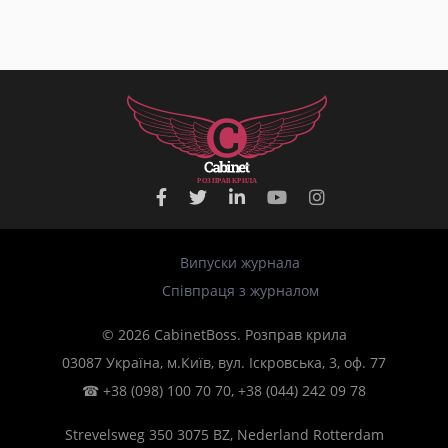
Р
О
З
П
Р
А
В
К
Р
И
Л
А
Випуски журнала
Співпраця з журналом
© 2026 CabinetBoss. Розправ крила
03087 Україна, м.Київ, вул. Іскровська, 3, оф. 77
☎
+38 (098) 100 70 70
,
+38 (044) 242 09 78
Strevelsweg 350 3075 BZ, Nederland Rotterdam