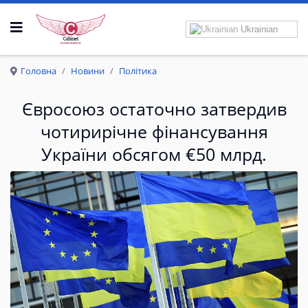
Ukrainian
Р
О
З
П
Р
А
В
К
Р
И
Л
А
Головна
Новини
Політика
Євросоюз остаточно затвердив
чотирирічне фінансування
України обсягом €50 млрд.