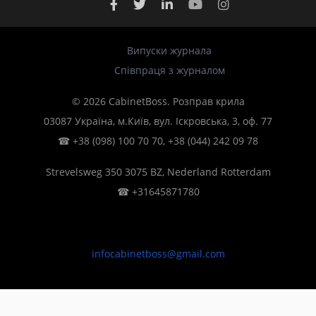
Випуски журнала
Співпраця з журналом
© 2026 CabinetBoss. Розправ крила
03087 Україна, м.Київ, вул. Іскровська, 3, оф. 77
☎
+38 (098) 100 70 70
,
+38 (044) 242 09 78
Strevelsweg 350 3075 BZ, Nederland Rotterdam
☎
+31645871780
infocabinetboss@gmail.com