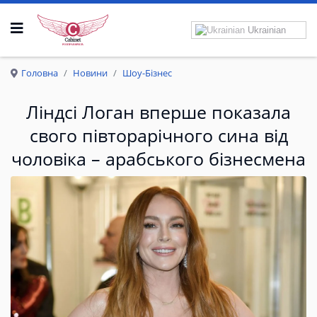
Ukrainian
Р
О
З
П
Р
А
В
К
Р
И
Л
А
Головна
Новини
Шоу-Бізнес
Ліндсі Логан вперше показала
свого півторарічного сина від
чоловіка – арабського бізнесмена