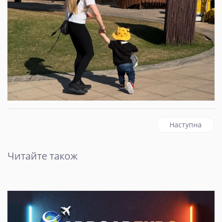
наступна статт
Наступна
Читайте також