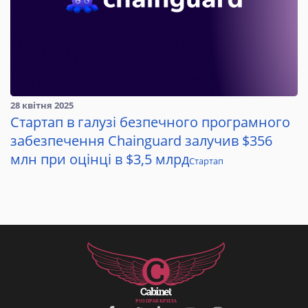
28 квітня 2025
Стартап в галузі безпечного програмного
забезпечення Chainguard залучив $356
млн при оцінці в $3,5 млрд
Стартап
Р
О
З
П
Р
А
В
К
Р
И
Л
А