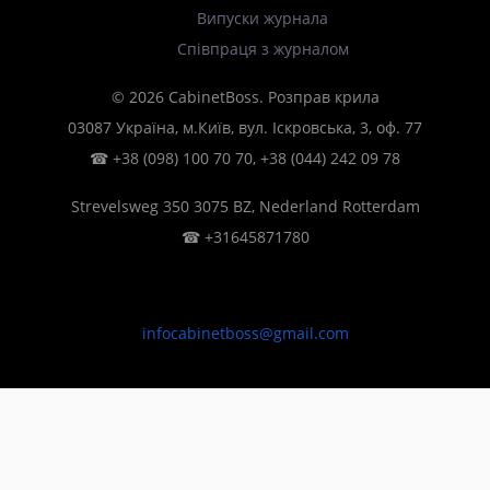
Випуски журнала
Співпраця з журналом
© 2026 CabinetBoss. Розправ крила
03087 Україна, м.Київ, вул. Іскровська, 3, оф. 77
☎
+38 (098) 100 70 70
,
+38 (044) 242 09 78
Strevelsweg 350 3075 BZ, Nederland Rotterdam
☎
+31645871780
infocabinetboss@gmail.com