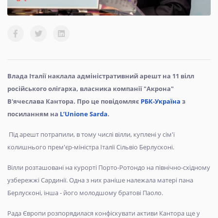
Влада Італії наклала адміністративний арешт на 11 вілл
російського олігарха, власника компанії "Акрона"
В'ячеслава Кантора. Про це повідомляє
РБК-Україна
з
посиланням на
L’Unione Sarda
.
Під арешт потрапили, в тому числі вілли, куплені у сім'ї
колишнього прем'єр-міністра Італії Сільвіо Берлусконі.
Вілли розташовані на курорті Порто-Ротондо на північно-східному
узбережжі Сардинії. Одна з них раніше належала матері пана
Берлусконі, інша - його молодшому братові Паоло.
Рада Європи розпорядилася конфіскувати активи Кантора ще у