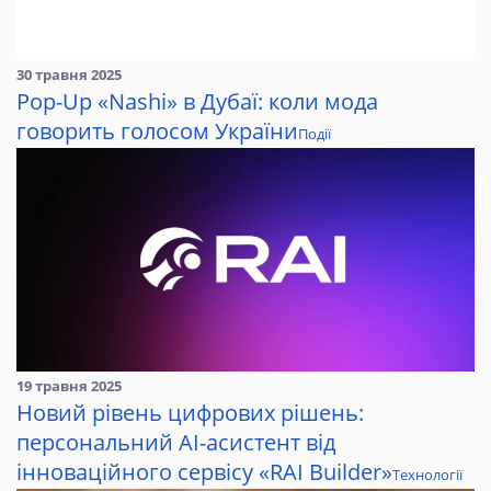
30 травня 2025
Pop-Up «Nashi» в Дубаї: коли мода
говорить голосом України
Події
19 травня 2025
Новий рівень цифрових рішень:
персональний AI-асистент від
інноваційного сервісу «RAI Builder»
Технології