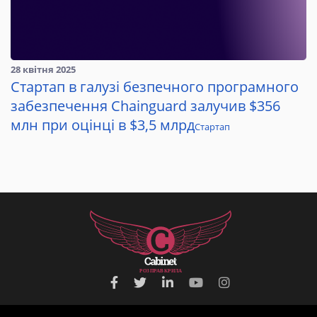
28 квітня 2025
Стартап в галузі безпечного програмного
забезпечення Chainguard залучив $356
млн при оцінці в $3,5 млрд
Стартап
Р
О
З
П
Р
А
В
К
Р
И
Л
А