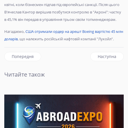
квітні, коли бізнесмен підпав під європейські санкції. Після цього
В'ячеслав Кантор вирішив позбутися контролю в "Акроні": частку
в 45,1% він передав в управління трьом своїм топменеджерам.
Нагадаємо,
США отримали ордер на арешт Boeing вартістю 45 млн
доларів
, що належить російській нафтовій компанії "Лукойл".
Попередня стаття: Похолодання та дощі з грозами: якою б
наступна статт
Попередня
Наступна
Читайте також