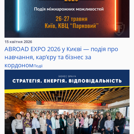
15 квітня 2026
ABROAD EXPO 2026 у Києві — подія про
навчання, кар’єру та бізнес за
кордоном
Події