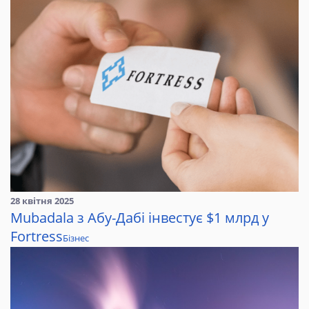
28 квітня 2025
Mubadala з Абу-Дабі інвестує $1 млрд у
Fortress
Бізнес