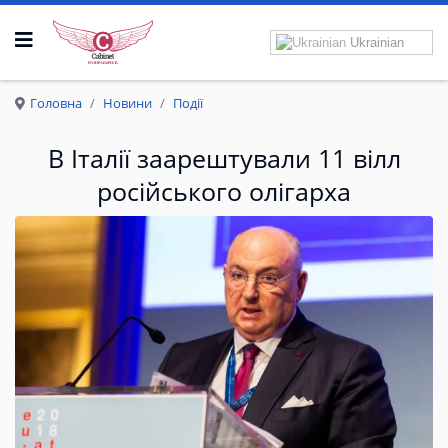
Ukrainian
Р
О
З
П
Р
А
В
К
Р
И
Л
А
Головна
Новини
Події
В Італії заарештували 11 вілл
російського олігарха