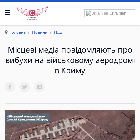
Ukrainian
Р
О
З
П
Р
А
В
К
Р
И
Л
А
Головна
Новини
Події
Місцеві медіа повідомляють про
вибухи на військовому аеродромі
в Криму