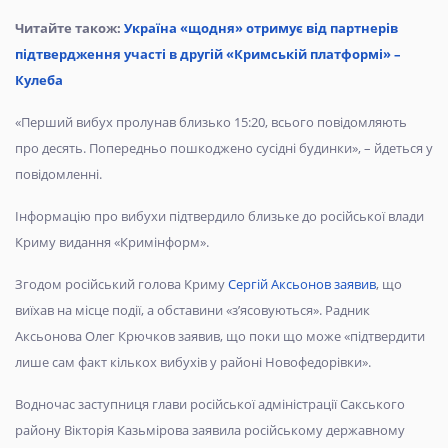
Читайте також:
Україна «щодня» отримує від партнерів
підтвердження участі в другій «Кримській платформі» –
Кулеба
«Перший вибух пролунав близько 15:20, всього повідомляють
про десять. Попередньо пошкоджено сусідні будинки», – йдеться у
повідомленні.
Інформацію про вибухи підтвердило близьке до російської влади
Криму видання «Кримінформ».
Згодом російський голова Криму
Сергій Аксьонов заявив
, що
виїхав на місце події, а обставини «з’ясовуються». Радник
Аксьонова Олег Крючков заявив, що поки що може «підтвердити
лише сам факт кількох вибухів у районі Новофедорівки».
Водночас заступниця глави російської адміністрації Сакського
району Вікторія Казьмірова заявила російському державному