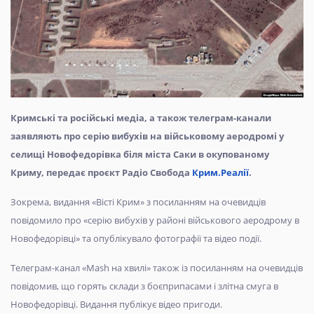
Кримські та російські медіа, а також телеграм-канали
заявляють про серію вибухів на військовому аеродромі у
селищі Новофедорівка біля міста Саки в окупованому
Криму, передає проєкт Радіо Свобода
Крим.Реалії
.
Зокрема, видання «Вісті Крим» з посиланням на очевидців
повідомило про «серію вибухів у районі військового аеродрому в
Новофедорівці» та опублікувало фотографії та відео події.
Телеграм-канал «Mash на хвилі» також із посиланням на очевидців
повідомив, що горять склади з боєприпасами і злітна смуга в
Новофедорівці. Видання публікує відео пригоди.