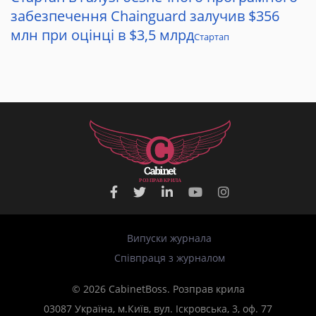
забезпечення Chainguard залучив $356
млн при оцінці в $3,5 млрд
Стартап
Р
О
З
П
Р
А
В
К
Р
И
Л
А
Випуски журнала
Співпраця з журналом
© 2026 CabinetBoss. Розправ крила
03087 Україна, м.Київ, вул. Іскровська, 3, оф. 77