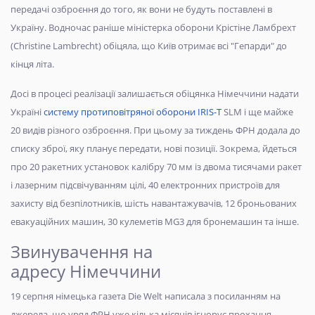
передачі озброєння до того, як вони не будуть поставлені в
Україну. Водночас раніше міністерка оборони Крістіне Ламбрехт
(Christine Lambrecht) обіцяла, що Київ отримає всі "Гепарди" до
кінця літа.
Досі в процесі реалізації залишається обіцянка Німеччини надати
Україні
систему протиповітряної оборони IRIS-T
SLM і ще майже
20 видів різного озброєння. При цьому за тиждень ФРН додала до
списку зброї, яку планує передати, нові позиції. Зокрема, йдеться
про 20 ракетних установок калібру 70 мм із двома тисячами ракет
і лазерним підсвічуванням цілі, 40 електронних пристроїв для
захисту від безпілотників, шість навантажувачів, 12 броньованих
евакуаційних машин, 30 кулеметів MG3 для бронемашин та інше.
Звинувачення на
адресу Німеччини
19 серпня німецька газета Die Welt написала з посиланням на
джерела, що уряд ФРН уже кілька місяців ігнорує прохання