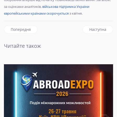
за оцінками аналітиків,
військова підтримка України
європейськими країнами скорочується
з квітня.
Попередня стаття: У Києві заборонили масові заходи. Лиш
наступна статт
Попередня
Наступна
Читайте також