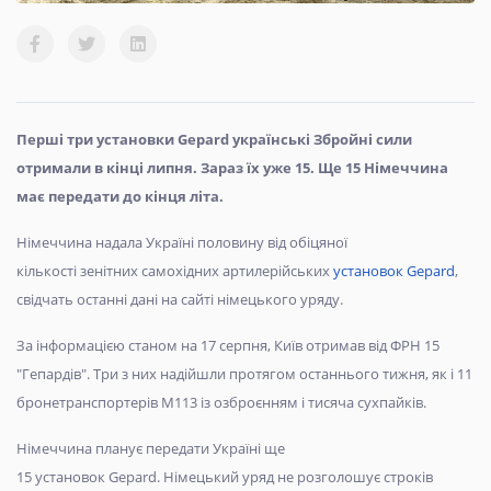
Перші три установки Gepard українські Збройні сили
отримали в кінці липня. Зараз їх уже 15. Ще 15 Німеччина
має передати до кінця літа.
Німеччина надала Україні половину від обіцяної
кількості зенітних самохідних артилерійських
установок Gepard
,
свідчать останні дані на сайті німецького уряду.
За інформацією станом на 17 серпня, Київ отримав від ФРН 15
"Гепардів". Три з них надійшли протягом останнього тижня, як і 11
бронетранспортерів М113 із озброєнням і тисяча сухпайків.
Німеччина планує передати Україні ще
15 установок Gepard. Німецький уряд не розголошує строків