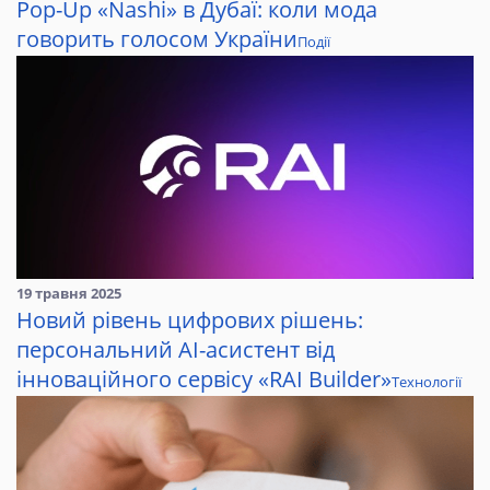
Pop-Up «Nashi» в Дубаї: коли мода
говорить голосом України
Події
19 травня 2025
Новий рівень цифрових рішень:
персональний AI-асистент від
інноваційного сервісу «RAI Builder»
Технології