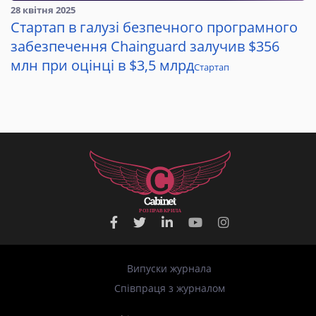
28 квітня 2025
Стартап в галузі безпечного програмного
забезпечення Chainguard залучив $356
млн при оцінці в $3,5 млрд
Стартап
Р
О
З
П
Р
А
В
К
Р
И
Л
А
Випуски журнала
Співпраця з журналом