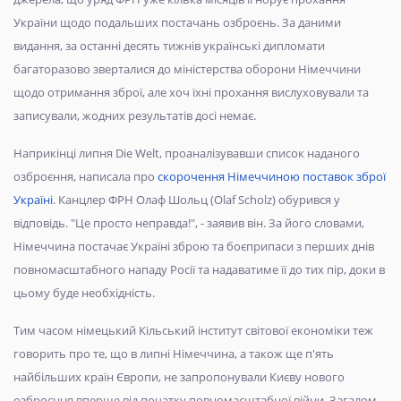
України щодо подальших постачань озброєнь. За даними
видання, за останні десять тижнів українські дипломати
багаторазово зверталися до міністерства оборони Німеччини
щодо отримання зброї, але хоч їхні прохання вислуховували та
записували, жодних результатів досі немає.
Наприкінці липня Die Welt, проаналізувавши список наданого
озброєння, написала про
скорочення Німеччиною поставок зброї
Україні
. Канцлер ФРН Олаф Шольц (Olaf Scholz) обурився у
відповідь. "Це просто неправда!", - заявив він. За його словами,
Німеччина постачає Україні зброю та боєприпаси з перших днів
повномасштабного нападу Росії та надаватиме її до тих пір, доки в
цьому буде необхідність.
Тим часом німецький Кільський інститут світової економіки теж
говорить про те, що в липні Німеччина, а також ще п'ять
найбільших країн Європи, не запропонували Києву нового
озброєння вперше від початку повномасштабної війни. Загалом,