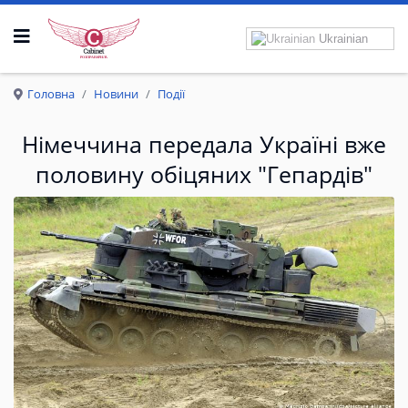
Ukrainian
Р
О
З
П
Р
А
В
К
Р
И
Л
А
Головна
Новини
Події
Німеччина передала Україні вже
половину обіцяних "Гепардів"