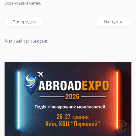
український метал.
Попередня стаття: У Росії призначили нового керівника 
наступна статт
Попередня
Наступна
Читайте також