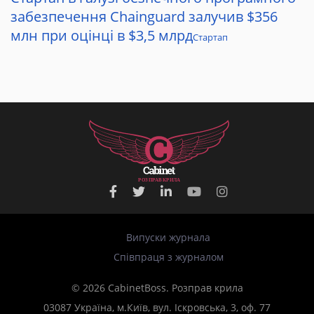
забезпечення Chainguard залучив $356
млн при оцінці в $3,5 млрд
Стартап
Р
О
З
П
Р
А
В
К
Р
И
Л
А
Випуски журнала
Співпраця з журналом
© 2026 CabinetBoss. Розправ крила
03087 Україна, м.Київ, вул. Іскровська, 3, оф. 77