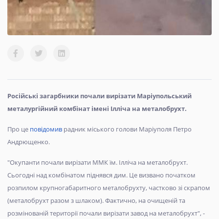
Російські загарбники почали вирізати Маріупольський
металургійний комбінат імені Ілліча на металобрухт.
Про це
повідомив
радник міського голови Маріуполя Петро
Андрющенко.
"Окупанти почали вирізати ММК їм. Ілліча на металобрухт.
Сьогодні над комбінатом піднявся дим. Це визвано початком
розпилом крупногабаритного металобрухту, частково зі скрапом
(металобрухт разом з шлаком). Фактично, на очищеній та
розмінованій території почали вирізати завод на металобрухт", -