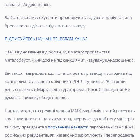
зазначив Андрющенко.
За його словами, окупанти продовжують годувати маріупольців
брехливою надією на відновлення заводу.
ПІДПИСУЙТЕСЬ НА НАШ TELEGRAM КАНАЛ
"Це і є відновлення від росіян. Був металопрокат - став
металобрухт. Який досі не під санкціями", - зауважує Андрющенко.
Він також підкреслює, що початок розпилу заводу проходить під
контролем так званого очільника "ДНР" Пушиліна. "Він третій
день строчить в Маріуполі з кураторами з Росіі. Співпадіння? Не
думаю", - резюмує Андрющенко.
Нагадаємо, що в середині червня ММК імені Ілліча, який належить
групі "Метінвест" Ріната Ахметова, звернувся до Кабінету міністрів
та Офісу президента з
проханням накласти
персональні санкції на
російських резидентів, які незаконно захоплюють і перепродають