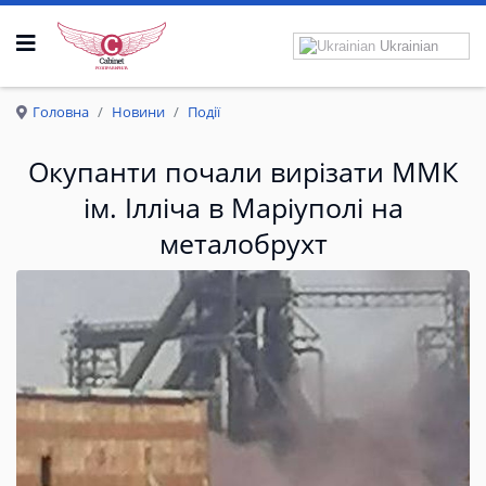
Ukrainian
Р
О
З
П
Р
А
В
К
Р
И
Л
А
Головна
Новини
Події
Окупанти почали вирізати ММК
ім. Ілліча в Маріуполі на
металобрухт