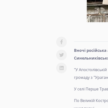
Вночі російська
Синельниківськи
"У Апостолівській
громаду з "Урагані
У селі Перше Трав
По Великій Костро