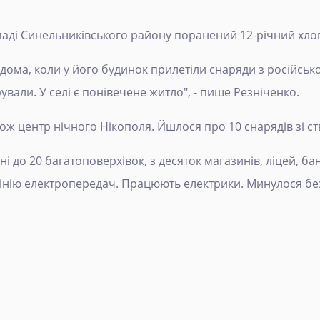
маді Синельниківського району поранений 12-річний хло
удома, коли у його будинок прилетіли снаряди з російсько
рували. У селі є понівечене житло", - пише Резніченко.
ож центр нічного Нікополя. Йшлося про 10 снарядів зі ст
ні до 20 багатоповерхівок, з десяток магазинів, ліцей, ба
лінію електропередач. Працюють електрики. Минулося без
я: Авіація ЗСУ завдала 4 удари по скупченню ворога – командув