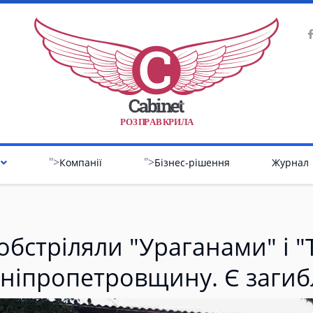
Р
О
З
П
Р
А
В
К
Р
И
Л
А
">
">
Компанії
Бізнес-рішення
Журнал
обстріляли "Ураганами" і 
ніпропетровщину. Є загиб