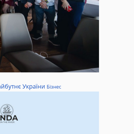
айбутнє України
Бізнес