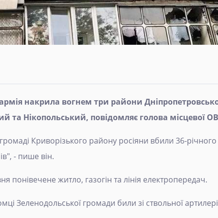
 армія накрила вогнем три райони Дніпропетровської
й та Нікопольський, повідомляє голова місцевої О
 громаді Криворізького району росіяни вбили 36-річного
в", - пише він.
ня понівечене житло, газогін та лінія електропередач.
мці Зеленодольської громади били зі ствольної артилері