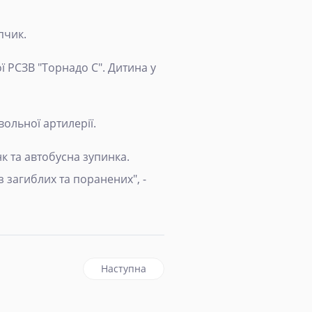
пчик.
ї РСЗВ "Торнадо С". Дитина у
вольної артилерії.
нк та автобусна зупинка.
 загиблих та поранених", -
ання "Південь"
наступна стаття: Росіяни обстріляли навча
Наступна