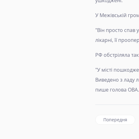
ушкоджені.
У Межівській гро
"Він просто спав 
лікарні, її проопе
РФ обстріляла так
"У місті пошкодже
Виведено з ладу 
пише голова ОВА.
Попередня статт
Попередня