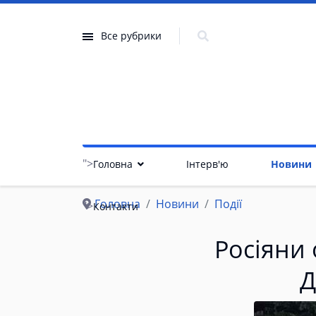
Все рубрики
">
Головна
Інтерв'ю
Новини
Головна
Новини
Події
">
Контакти
Росіяни 
Д