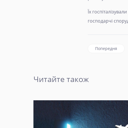
Їх госпіталізува
господарчі спору
Попередня статт
Попередня
Читайте також