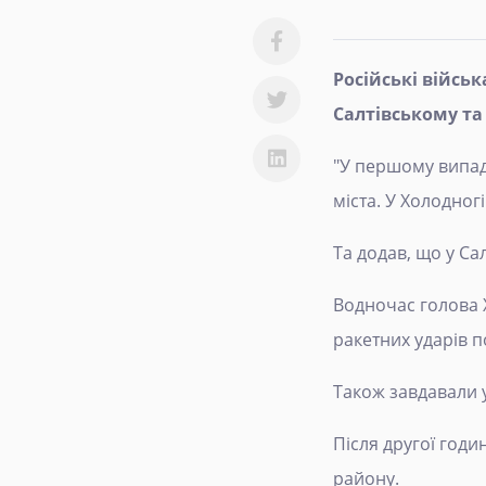
Російські військ
Салтівському та
"У першому випад
міста. У Холодног
Та додав, що у Са
Водночас голова Х
ракетних ударів п
Також завдавали у
Після другої годи
району.