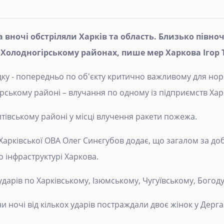
а вночі обстріляли Харків та область. Близько півно
 Холодногірському районах, пише мер Харкова Ігор 
ку - попередньо по об'єкту критично важливому для н
ірському районі – влучання по одному із підприємств Харк
лтівському районі у місці влучення ракети пожежа.
арківської ОВА Олег Синєгубов додає, що загалом за доб
о інфраструктурі Харкова.
дарів по Харківському, Ізюмському, Чугуївському, Богод
ни ночі від кількох ударів постраждали двоє жінок у Дерг