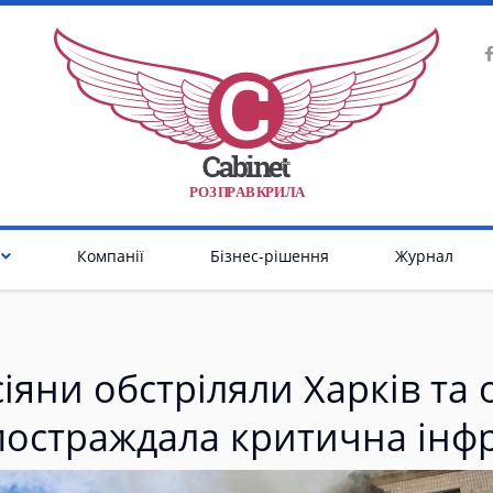
Р
О
З
П
Р
А
В
К
Р
И
Л
А
Компанії
Бізнес-рішення
Журнал
іяни обстріляли Харків та 
постраждала критична інф