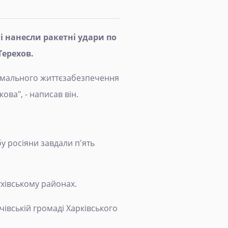
чі нанесли ракетні удари по
Терехов.
ормального життєзабезпечення
ова", - написав він.
у росіяни завдали п'ять
ухівському районах.
ачівській громаді Харківського