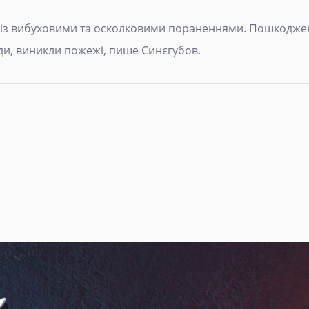
ли із вибуховими та осколковими пораненнями. Пошкоджен
ди, виникли пожежі, пише Синєгубов.
я: Білорусь почала навчання зі "звільнення захоплених територ