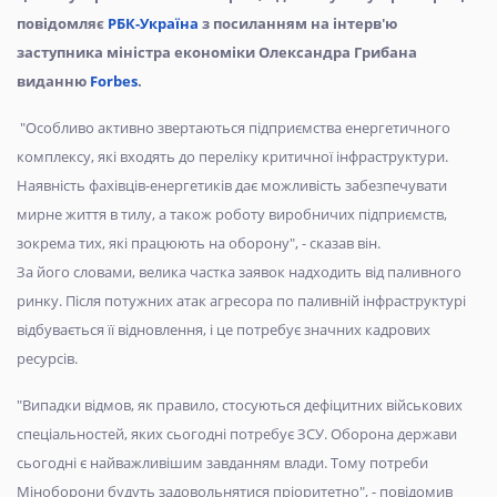
повідомляє
РБК-Україна
з посиланням на інтерв'ю
заступника міністра економіки Олександра Грибана
виданню
Forbes
.
"Особливо активно звертаються підприємства енергетичного
комплексу, які входять до переліку критичної інфраструктури.
Наявність фахівців-енергетиків дає можливість забезпечувати
мирне життя в тилу, а також роботу виробничих підприємств,
зокрема тих, які працюють на оборону", - сказав він.
За його словами, велика частка заявок надходить від паливного
ринку. Після потужних атак агресора по паливній інфраструктурі
відбувається її відновлення, і це потребує значних кадрових
ресурсів.
"Випадки відмов, як правило, стосуються дефіцитних військових
спеціальностей, яких сьогодні потребує ЗСУ. Оборона держави
сьогодні є найважливішим завданням влади. Тому потреби
Міноборони будуть задовольнятися пріоритетно", - повідомив