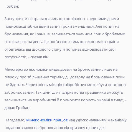
Грибан.
Заступник міністра зазначив, що порівняно з першими днями
повномасштабної війни запит трохи зменшився. Але попит на
бронювання, як і раніше, залишається значним. "Ми обробляємо
сотні заявок на день. Це пов’язано з тим, що економіка країни
оговталась від шокового стану й починає відновлювати свої
потужності", - сказав він.
Міністерство економіки видає дозвіл на бронювання лише на
півроку про збільшення терміну дії дозволу на бронювання поки
не йдеться. Через шість місяців співробітник може бути повторно
заброньований. Так цінні для підприємства працівники зможуть
залишитися на виробництві й приносити користь Україні в тилу", -
додав Грибан.
Нагадаємо,
Мінекономіки працює
над удосконаленням механізму
подання заявок на бронювання від призову цінних для