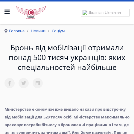
Ukrainian
Р
О
З
П
Р
А
В
К
Р
И
Л
А
Головна
Новини
Соціум
Бронь від мобілізації отримали
понад 500 тисяч українців: яких
спеціальностей найбільше
Міністерство економіки вже видало накази про відстрочку
від мобілізації для 520 тисяч осіб. Міністерство максимально
враховує потреби бізнесу в бронюванні працівників і там, де
це не суперечить запитам армії, йде йому назустріч. Про це