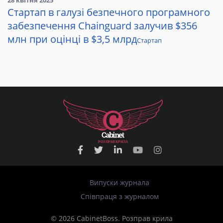
Стартап в галузі безпечного програмного
забезпечення Chainguard залучив $356
млн при оцінці в $3,5 млрд
Стартап
Р
О
З
П
Р
А
В
К
Р
И
Л
А
Випуски журнала
Співпраця з журналом
© 2026 CabinetBoss. Розправ крила