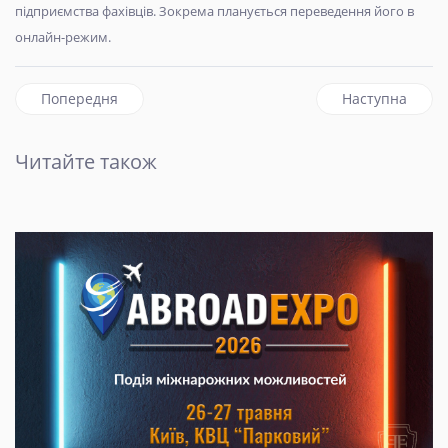
підприємства фахівців. Зокрема планується переведення його в
онлайн-режим.
Попередня стаття: "Чи варто торгуватися з Росією?": у З
наступна статт
Попередня
Наступна
Читайте також