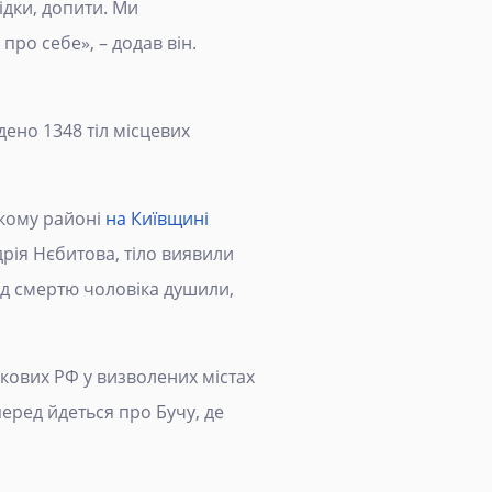
відки, допити. Ми
про себе», – додав він.
дено 1348 тіл місцевих
ькому районі
на Київщині
рія Нєбитова, тіло виявили
ред смертю чоловіка душили,
ськових РФ у визволених містах
еред йдеться про Бучу, де