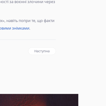
ності за воєнні злочини через
х», навіть попри те, що факти
овими знімками
.
наступна стаття: Під час нічного обстрілу
Наступна