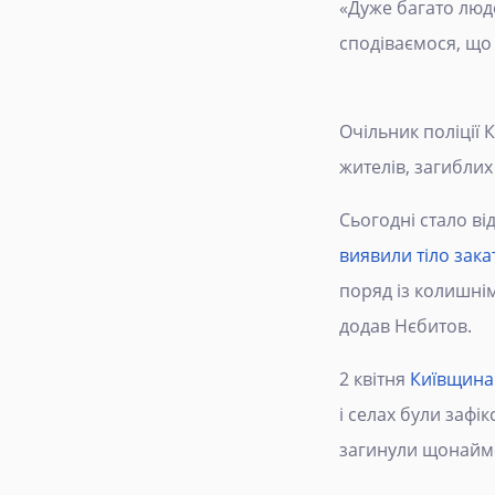
«Дуже багато люде
сподіваємося, що 
Очільник поліції 
жителів, загиблих 
Сьогодні стало ві
виявили тіло зак
поряд із колишнім
додав Нєбитов.
2 квітня
Київщина 
і селах були зафі
загинули щонайм