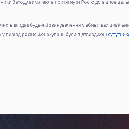
вники Заходу вимагають притягнути Росію до відповідаль
но відкидає будь-які звинувачення у вбивствах цивільни
 у період російської окупації були підтверджені
супутник
я: На Київщині знайдено вже 1348 тіл цивільних - поліція