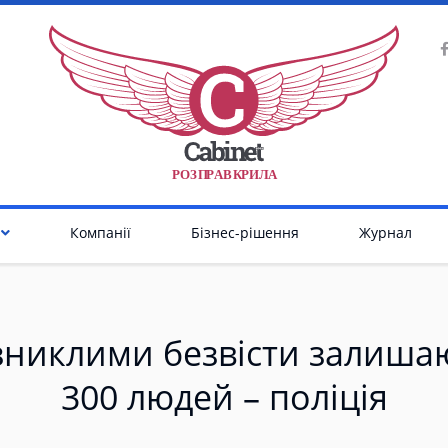
Р
О
З
П
Р
А
В
К
Р
И
Л
А
Компанії
Бізнес-рішення
Журнал
зниклими безвісти залиша
300 людей – поліція