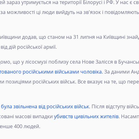
й зараз утримується на території Білорусі і РФ. У нас є с
за можливості ці люди вийдуть на зв'язок і повідомляють 
Київщини додав, що станом на 31 липня на Київщині знай
від дій російської армії.
домо, що у лісосмузі поблизу села Нове Залісся в Бучанс
атованого російськими військами чоловіка.
За даними Анд
и позиціями російських військ. Все вказує на те, що пе
була звільнена від російських військ
. Після відступу вій
ксовані масові випадки
убивств цивільних жителів
. Насамп
енше 400 людей.