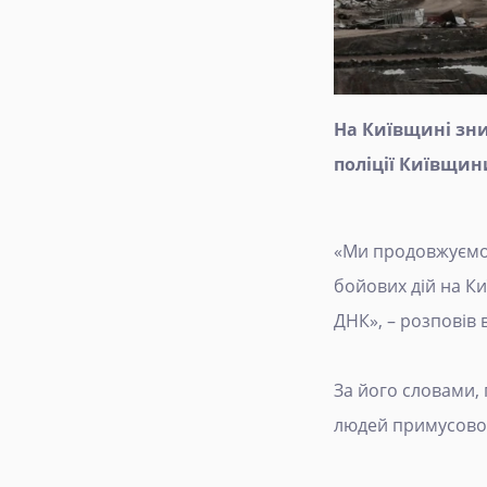
На Київщині зн
поліції Київщин
«Ми продовжуємо 
бойових дій на К
ДНК», – розповів 
За його словами, 
людей примусово 