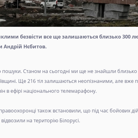
иклими безвісти все ще залишаються близько 300 л
и Андрій Нєбитов.
пошуки. Станом на сьогодні ми ще не знайшли близько 3
иївщині. Ще 216 тіл залишаються неопізнаними, але вже
він в ефірі національного телемарафону.
правоохоронці також встановили, що під час бойових дій
відвозили на територію Білорусі.