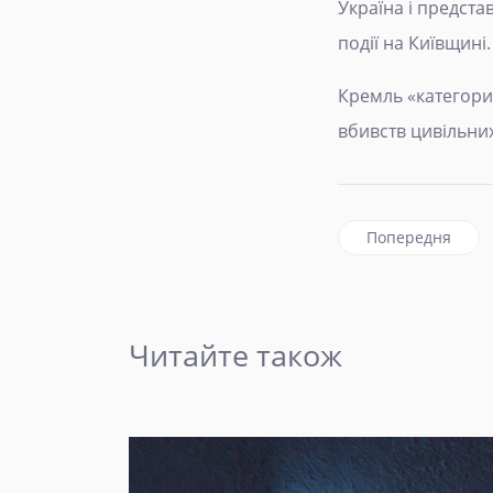
Україна і предста
події на Київщині.
Кремль «категорич
вбивств цивільних
Попередня статт
Попередня
Читайте також