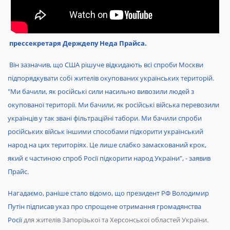
прессекретаря Держдепу Неда Прайса.
Він зазначив, що США рішуче відкидають всі спроби Москви
підпорядкувати собі жителів окупованих українських територій.
"Ми бачили, як російські сили насильно вивозили людей з
окупованої території. Ми бачили, як російські війська перевозили
українців у так звані фільтраційні табори. Ми бачили спроби
російських військ іншими способами підкорити український
народ на цих територіях. Це лише слабко замаскований крок,
який є частиною спроб Росії підкорити народ України", - заявив
Прайс.
Нагадаємо, раніше стало відомо, що
президент РФ Володимир
Путін підписав указ про спрощене отримання громадянства
Росії
для жителів Запорізької та Херсонської областей України.