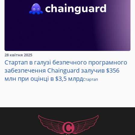
28 квітня 2025
Стартап в галузі безпечного програмного
забезпечення Chainguard залучив $356
млн при оцінці в $3,5 млрд
Стартап