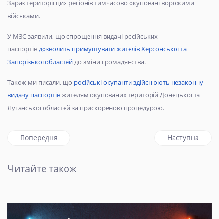
Зараз території цих регіонів тимчасово окуповані ворожими
військами.
У МЗС заявили, що спрощення видачі російських
паспортів
дозволить примушувати жителів Херсонської та
Запорізької областей
до зміни громадянства.
Також ми писали, що
російські окупанти здійснюють незаконну
видачу паспортів
жителям окупованих територій Донецької та
Луганської областей за прискореною процедурою.
Попередня стаття: Окупаційна влада продовжила навчаль
наступна статт
Попередня
Наступна
Читайте також