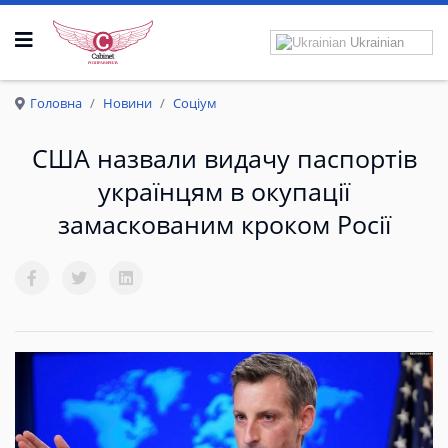
Ukrainian
Р
О
З
П
Р
А
В
К
Р
И
Л
А
Головна
Новини
Соціум
США назвали видачу паспортів
українцям в окупації
замаскованим кроком Росії