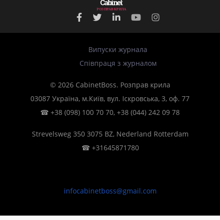
Р
О
З
П
Р
А
В
К
Р
И
Л
А
Випуски журнала
Співпраця з журналом
© 2026 CabinetBoss. Розправ крила
03087 Україна, м.Київ, вул. Іскровська, 3, оф. 77
☎
+38 (098) 100 70 70
,
+38 (044) 242 09 78
Strevelsweg 350 3075 BZ, Nederland Rotterdam
☎
+31645871780
infocabinetboss@gmail.com