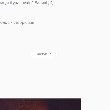
я її учасників". За такі дії,
оловік створював
орону на видачу віз
наступна стаття: Генпрокурор: в Україні в
Наступна