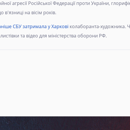
ої агресії Російської Федерації проти України, глорифікаці
о в'язниці на вісім років.
аніше СБУ затримала у Харкові
колаборанта-художника. Ч
листівки та відео для міністерства оборони РФ.
: Туристам із РФ можуть закрити в'їзд до ЄС. Хто підтримав заб