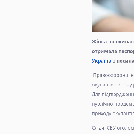
Жінка проживаюч
отримала паспор
Україна
з посил
Правоохоронці вс
окупацію регіону 
Для підтвердженн
публічно продемон
приходу окупантів
Слідчі СБУ оголо