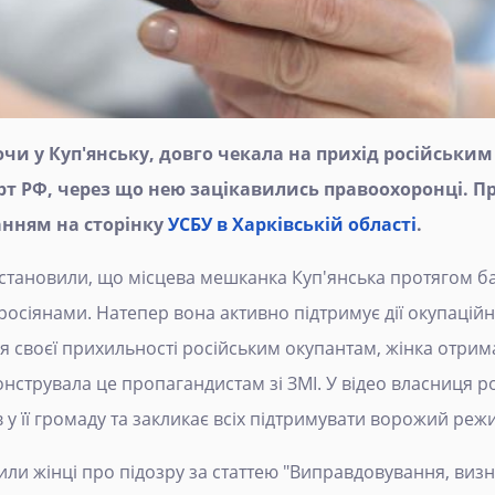
и у Куп'янську, довго чекала на прихід російським в
т РФ, через що нею зацікавились правоохоронці. П
анням на сторінку
УСБУ в Харківській області
.
тановили, що місцева мешканка Куп'янська протягом баг
росіянами. Натепер вона активно підтримує дії окупацій
я своєї прихильності російським окупантам, жінка отрим
струвала це пропагандистам зі ЗМІ. У відео власниця ро
 у її громаду та закликає всіх підтримувати ворожий реж
сили жінці про підозру за статтею "Виправдовування, ви