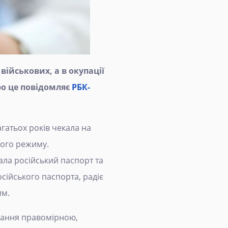
ійськових, а в окупації
ро це повідомляє
РБК-
атьох років чекала на
ного режиму.
ала російський паспорт та
сійського паспорта, радіє
им.
знання правомірною,