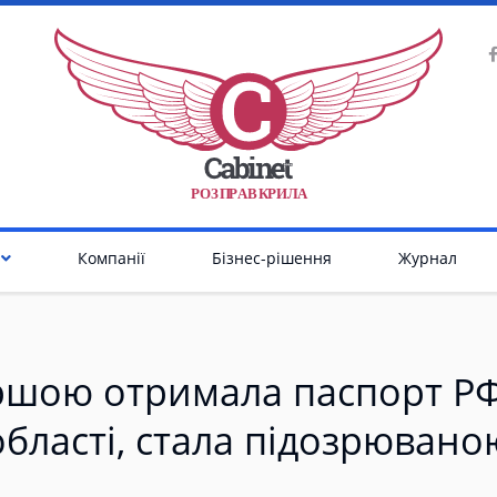
Р
О
З
П
Р
А
В
К
Р
И
Л
А
Компанії
Бізнес-рішення
Журнал
ршою отримала паспорт РФ
області, стала підозрювано