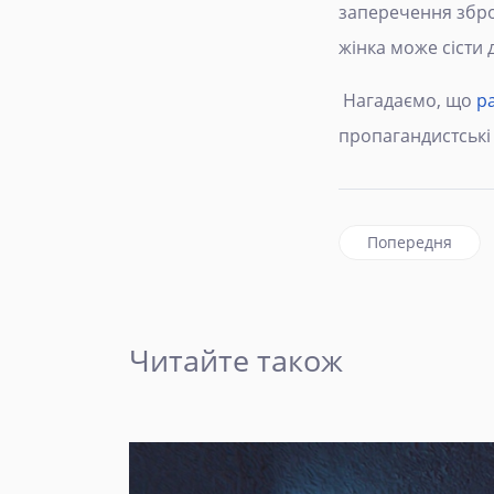
заперечення збройн
жінка може сісти д
Нагадаємо, що
р
пропагандистські 
Попередня стаття
Попередня
Читайте також