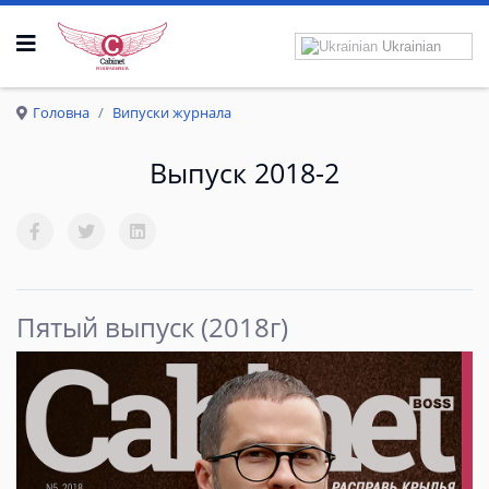
Ukrainian
Р
О
З
П
Р
А
В
К
Р
И
Л
А
Головна
Випуски журнала
Выпуск 2018-2
Пятый выпуск (2018г)