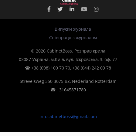
Р
О
З
П
Р
А
В
К
Р
И
Л
А
Випуски журнала
Співпраця з журналом
© 2026 CabinetBoss. Розправ крила
03087 Україна, м.Київ, вул. Іскровська, 3, оф. 77
☎
+38 (098) 100 70 70
,
+38 (044) 242 09 78
Strevelsweg 350 3075 BZ, Nederland Rotterdam
☎
+31645871780
infocabinetboss@gmail.com