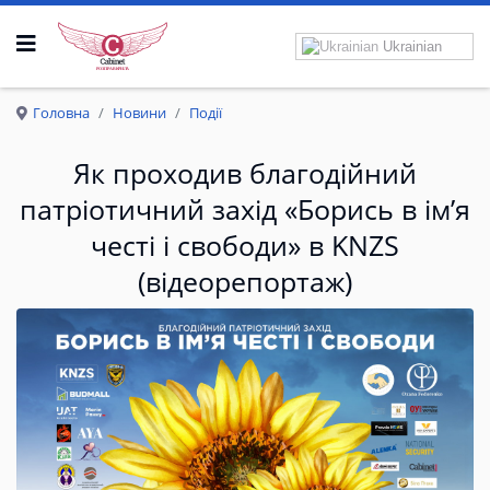
Ukrainian
Р
О
З
П
Р
А
В
К
Р
И
Л
А
Головна
Новини
Події
Як проходив благодійний
патріотичний захід «Борись в ім’я
честі і свободи» в KNZS
(відеорепортаж)