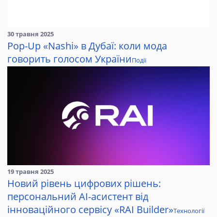
30 травня 2025
Pop-Up «Nashi» в Дубаї: коли мода
говорить голосом України
Події
19 травня 2025
Новий рівень цифрових рішень:
персональний AI-асистент від
інноваційного сервісу «RAI Builder»
Технології