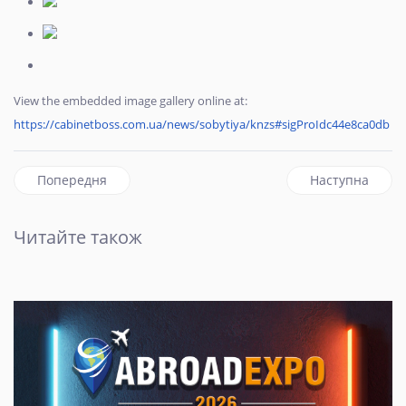
View the embedded image gallery online at:
https://cabinetboss.com.ua/news/sobytiya/knzs#sigProIdc44e8ca0db
Попередня стаття: Ілон Маск уперше став найбагатшою 
наступна стат
Попередня
Наступна
Читайте також