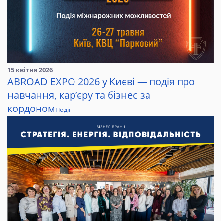
15 квітня 2026
ABROAD EXPO 2026 у Києві — подія про
навчання, кар’єру та бізнес за
кордоном
Події