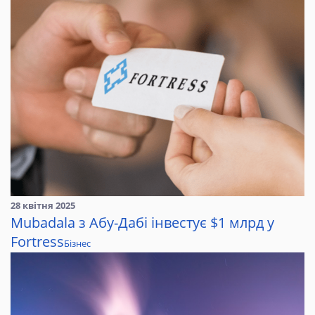
28 квітня 2025
Mubadala з Абу-Дабі інвестує $1 млрд у
Fortress
Бізнес