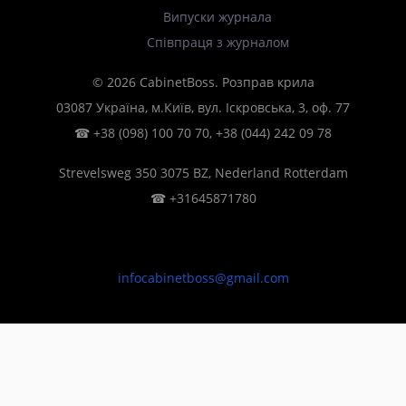
Випуски журнала
Співпраця з журналом
© 2026 CabinetBoss. Розправ крила
03087 Україна, м.Київ, вул. Іскровська, 3, оф. 77
☎
+38 (098) 100 70 70
,
+38 (044) 242 09 78
Strevelsweg 350 3075 BZ, Nederland Rotterdam
☎
+31645871780
infocabinetboss@gmail.com