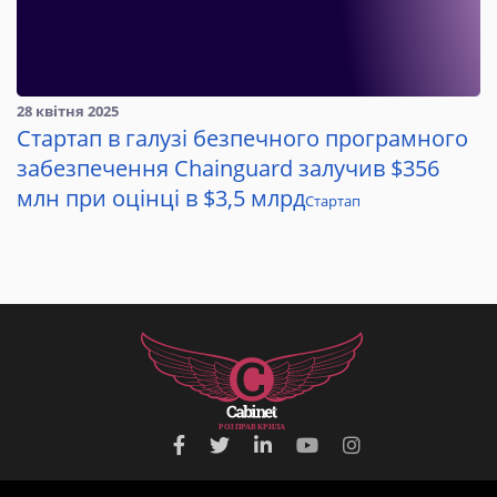
28 квітня 2025
Стартап в галузі безпечного програмного
забезпечення Chainguard залучив $356
млн при оцінці в $3,5 млрд
Стартап
Р
О
З
П
Р
А
В
К
Р
И
Л
А