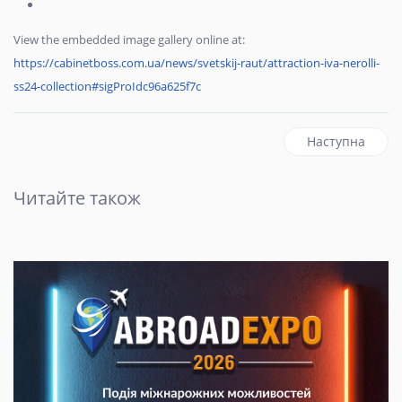
View the embedded image gallery online at:
https://cabinetboss.com.ua/news/svetskij-raut/attraction-iva-nerolli-
ss24-collection#sigProIdc96a625f7c
наступна статт
Наступна
Читайте також