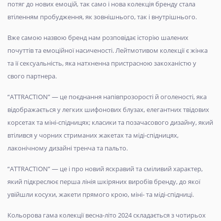
потяг до нових емоцій, так само і нова колекція бренду стала
втіленням пробудження, як зовнішнього, так і внутрішнього.
Вже самою назвою бренд нам розповідає історію шалених
почуттів та емоційної насиченості. Лейтмотивом колекції є жінка
та її сексуальність, яка натхненна пристрасною закоханістю у
свого партнера.
“ATTRACTION” — це поєднання напівпрозорості й оголеності, яка
відображається у легких шифонових блузах, елегантних твідових
корсетах та міні-спідницях; класики та позачасового дизайну, який
втілився у чорних стриманих жакетах та міді-спідницях,
лаконічному дизайні тренча та пальто.
“ATTRACTION” — це і про новий яскравий та сміливий характер,
який підкреслює перша лінія шкіряних виробів бренду, до якої
увійшли косухи, жакети прямого крою, міні- та міді-спідниці.
Кольорова гама колекції весна-літо 2024 складається з чотирьох