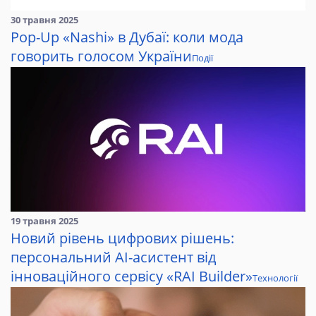
30 травня 2025
Pop-Up «Nashi» в Дубаї: коли мода
говорить голосом України
Події
19 травня 2025
Новий рівень цифрових рішень:
персональний AI-асистент від
інноваційного сервісу «RAI Builder»
Технології