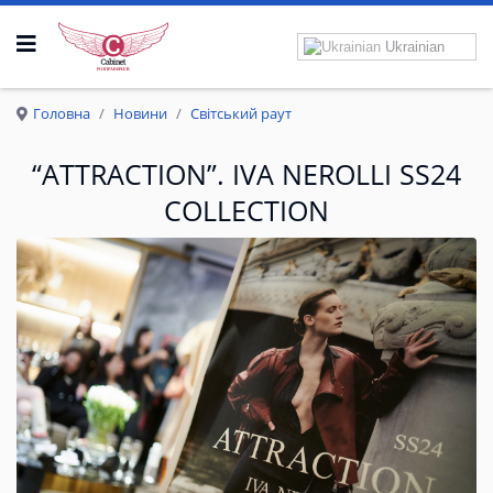
Ukrainian
Р
О
З
П
Р
А
В
К
Р
И
Л
А
Головна
Новини
Світський раут
“ATTRACTION”. IVA NEROLLI SS24
COLLECTION