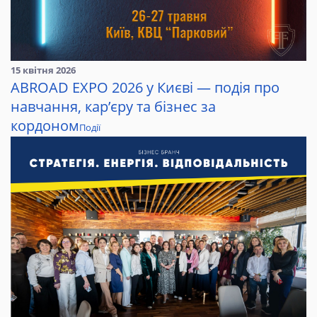
15 квітня 2026
ABROAD EXPO 2026 у Києві — подія про
навчання, кар’єру та бізнес за
кордоном
Події