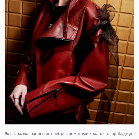
Як весна, яка наповнює повітря ароматами кохання та пробуджує