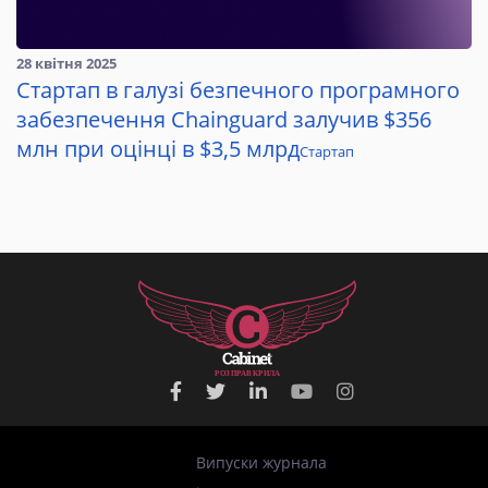
28 квітня 2025
Стартап в галузі безпечного програмного
забезпечення Chainguard залучив $356
млн при оцінці в $3,5 млрд
Стартап
Р
О
З
П
Р
А
В
К
Р
И
Л
А
Випуски журнала